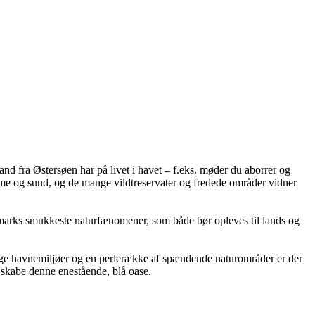
nd fra Østersøen har på livet i havet – f.eks. møder du aborrer og
olme og sund, og de mange vildtreservater og fredede områder vidner
anmarks smukkeste naturfænomener, som både bør opleves til lands og
ge havnemiljøer og en perlerække af spændende naturområder er der
 skabe denne enestående, blå oase.