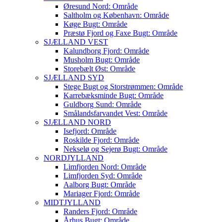
Øresund Nord: Område
Saltholm og København: Område
Køge Bugt: Område
Præstø Fjord og Faxe Bugt: Område
SJÆLLAND VEST
Kalundborg Fjord: Område
Musholm Bugt: Område
Storebælt Øst: Område
SJÆLLAND SYD
Stege Bugt og Storstrømmen: Område
Karrebæksminde Bugt: Område
Guldborg Sund: Område
Smålandsfarvandet Vest: Område
SJÆLLAND NORD
Isefjord: Område
Roskilde Fjord: Område
Nekselø og Sejerø Bugt: Område
NORDJYLLAND
Limfjorden Nord: Område
Limfjorden Syd: Område
Aalborg Bugt: Område
Mariager Fjord: Område
MIDTJYLLAND
Randers Fjord: Område
Århus Bugt: Område