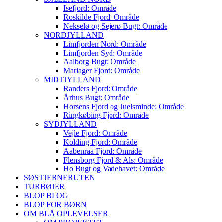
Isefjord: Område
Roskilde Fjord: Område
Nekselø og Sejerø Bugt: Område
NORDJYLLAND
Limfjorden Nord: Område
Limfjorden Syd: Område
Aalborg Bugt: Område
Mariager Fjord: Område
MIDTJYLLAND
Randers Fjord: Område
Århus Bugt: Område
Horsens Fjord og Juelsminde: Område
Ringkøbing Fjord: Område
SYDJYLLAND
Vejle Fjord: Område
Kolding Fjord: Område
Aabenraa Fjord: Område
Flensborg Fjord & Als: Område
Ho Bugt og Vadehavet: Område
SØSTJERNERUTEN
TURBØJER
BLOP BLOG
BLOP FOR BØRN
OM BLÅ OPLEVELSER