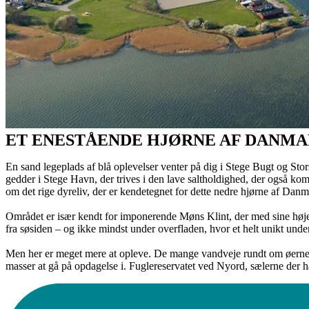
ET ENESTÅENDE HJØRNE AF DANM
En sand legeplads af blå oplevelser venter på dig i Stege Bugt og Stor
gedder i Stege Havn, der trives i den lave saltholdighed, der også ko
om det rige dyreliv, der er kendetegnet for dette nedre hjørne af Danm
Området er især kendt for imponerende Møns Klint, der med sine høje,
fra søsiden – og ikke mindst under overfladen, hvor et helt unikt und
Men her er meget mere at opleve. De mange vandveje rundt om øerne 
masser at gå på opdagelse i. Fuglereservatet ved Nyord, sælerne der h