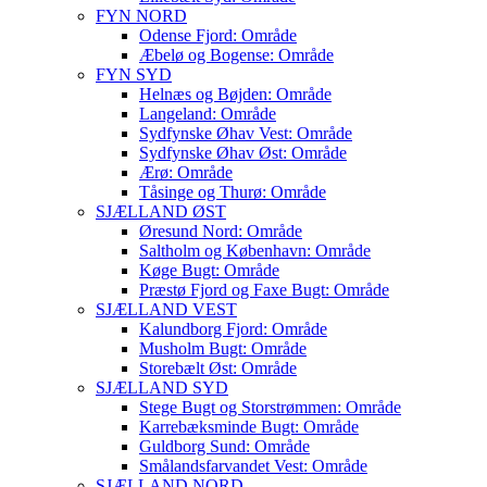
FYN NORD
Odense Fjord: Område
Æbelø og Bogense: Område
FYN SYD
Helnæs og Bøjden: Område
Langeland: Område
Sydfynske Øhav Vest: Område
Sydfynske Øhav Øst: Område
Ærø: Område
Tåsinge og Thurø: Område
SJÆLLAND ØST
Øresund Nord: Område
Saltholm og København: Område
Køge Bugt: Område
Præstø Fjord og Faxe Bugt: Område
SJÆLLAND VEST
Kalundborg Fjord: Område
Musholm Bugt: Område
Storebælt Øst: Område
SJÆLLAND SYD
Stege Bugt og Storstrømmen: Område
Karrebæksminde Bugt: Område
Guldborg Sund: Område
Smålandsfarvandet Vest: Område
SJÆLLAND NORD