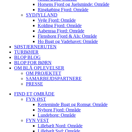
Horsens Fjord og Juelsminde: Område
Ringkøbing Fjord: Område
SYDJYLLAND
Vejle Fjord: Område
Kolding Fjord: Område
Aabenraa Fjord: Område
Flensborg Fjord & Als: Område
Ho Bugt og Vadehavet: Område
SØSTJERNERUTEN
TURBØJER
BLOP BLOG
BLOP FOR BØRN
OM BLÅ OPLEVELSER
OM PROJEKTET
SAMARBEJDSPARTNERE
PRESSE
FIND ET OMRÅDE
FYN ØST
Kerteminde Bugt og Romsø: Område
Nyborg Fjord: Område
Lundeborg: Område
FYN VEST
Lillebælt Nord: Område
Lillebælt Syd: Område