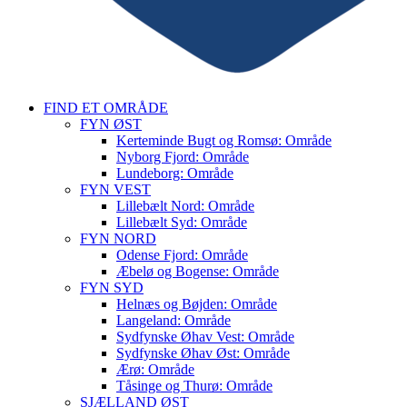
FIND ET OMRÅDE
FYN ØST
Kerteminde Bugt og Romsø: Område
Nyborg Fjord: Område
Lundeborg: Område
FYN VEST
Lillebælt Nord: Område
Lillebælt Syd: Område
FYN NORD
Odense Fjord: Område
Æbelø og Bogense: Område
FYN SYD
Helnæs og Bøjden: Område
Langeland: Område
Sydfynske Øhav Vest: Område
Sydfynske Øhav Øst: Område
Ærø: Område
Tåsinge og Thurø: Område
SJÆLLAND ØST