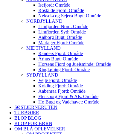
Isefjord: Område
Roskilde Fjord: Område
Nekselø og Sejerø Bugt: Område
NORDJYLLAND
Limfjorden Nord: Område
Limfjorden Syd: Område
Aalborg Bugt: Område
Mariager Fjord: Område
MIDTJYLLAND
Randers Fjord: Område
Århus Bugt: Område
Horsens Fjord og Juelsminde: Område
Ringkøbing Fjord: Område
SYDJYLLAND
Vejle Fjord: Område
Kolding Fjord: Område
Aabenraa Fjord: Område
Flensborg Fjord & Als: Område
Ho Bugt og Vadehavet: Område
SØSTJERNERUTEN
TURBØJER
BLOP BLOG
BLOP FOR BØRN
OM BLÅ OPLEVELSER