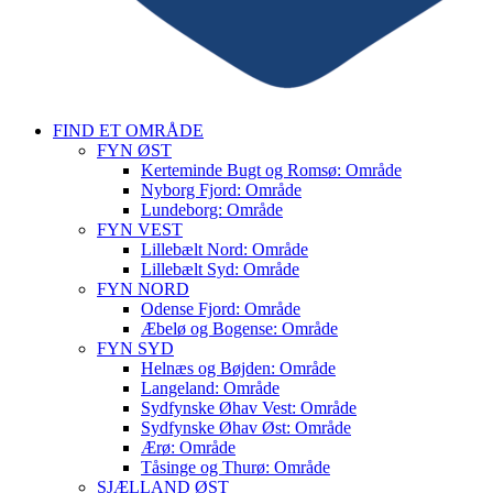
FIND ET OMRÅDE
FYN ØST
Kerteminde Bugt og Romsø: Område
Nyborg Fjord: Område
Lundeborg: Område
FYN VEST
Lillebælt Nord: Område
Lillebælt Syd: Område
FYN NORD
Odense Fjord: Område
Æbelø og Bogense: Område
FYN SYD
Helnæs og Bøjden: Område
Langeland: Område
Sydfynske Øhav Vest: Område
Sydfynske Øhav Øst: Område
Ærø: Område
Tåsinge og Thurø: Område
SJÆLLAND ØST