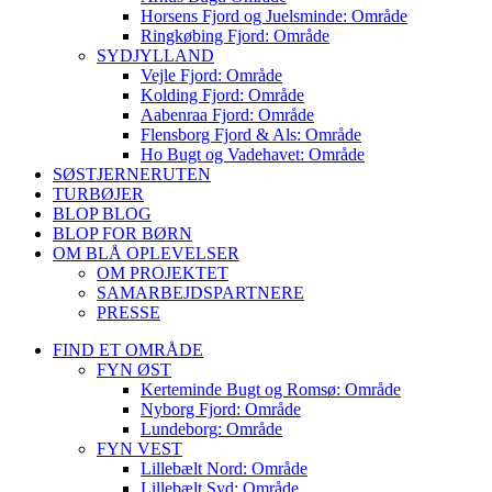
Horsens Fjord og Juelsminde: Område
Ringkøbing Fjord: Område
SYDJYLLAND
Vejle Fjord: Område
Kolding Fjord: Område
Aabenraa Fjord: Område
Flensborg Fjord & Als: Område
Ho Bugt og Vadehavet: Område
SØSTJERNERUTEN
TURBØJER
BLOP BLOG
BLOP FOR BØRN
OM BLÅ OPLEVELSER
OM PROJEKTET
SAMARBEJDSPARTNERE
PRESSE
FIND ET OMRÅDE
FYN ØST
Kerteminde Bugt og Romsø: Område
Nyborg Fjord: Område
Lundeborg: Område
FYN VEST
Lillebælt Nord: Område
Lillebælt Syd: Område