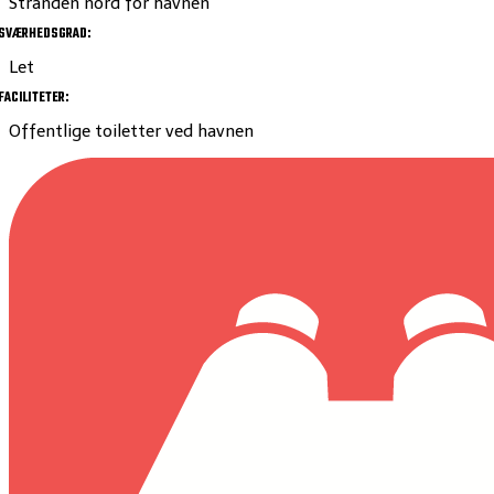
Stranden nord for havnen
SVÆRHEDSGRAD:
Let
FACILITETER:
Offentlige toiletter ved havnen