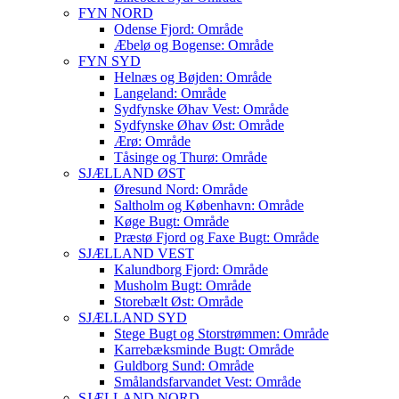
FYN NORD
Odense Fjord: Område
Æbelø og Bogense: Område
FYN SYD
Helnæs og Bøjden: Område
Langeland: Område
Sydfynske Øhav Vest: Område
Sydfynske Øhav Øst: Område
Ærø: Område
Tåsinge og Thurø: Område
SJÆLLAND ØST
Øresund Nord: Område
Saltholm og København: Område
Køge Bugt: Område
Præstø Fjord og Faxe Bugt: Område
SJÆLLAND VEST
Kalundborg Fjord: Område
Musholm Bugt: Område
Storebælt Øst: Område
SJÆLLAND SYD
Stege Bugt og Storstrømmen: Område
Karrebæksminde Bugt: Område
Guldborg Sund: Område
Smålandsfarvandet Vest: Område
SJÆLLAND NORD