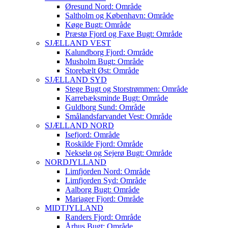
Øresund Nord: Område
Saltholm og København: Område
Køge Bugt: Område
Præstø Fjord og Faxe Bugt: Område
SJÆLLAND VEST
Kalundborg Fjord: Område
Musholm Bugt: Område
Storebælt Øst: Område
SJÆLLAND SYD
Stege Bugt og Storstrømmen: Område
Karrebæksminde Bugt: Område
Guldborg Sund: Område
Smålandsfarvandet Vest: Område
SJÆLLAND NORD
Isefjord: Område
Roskilde Fjord: Område
Nekselø og Sejerø Bugt: Område
NORDJYLLAND
Limfjorden Nord: Område
Limfjorden Syd: Område
Aalborg Bugt: Område
Mariager Fjord: Område
MIDTJYLLAND
Randers Fjord: Område
Århus Bugt: Område