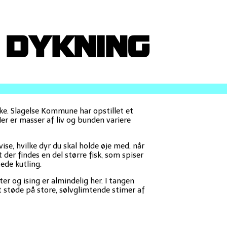
 DYKNING
kke. Slagelse Kommune har opstillet et
er er masser af liv og bunden variere
vise, hvilke dyr du skal holde øje med, når
t der findes en del større fisk, som spiser
ede kutling.
r og ising er almindelig her. I tangen
 støde på store, sølvglimtende stimer af