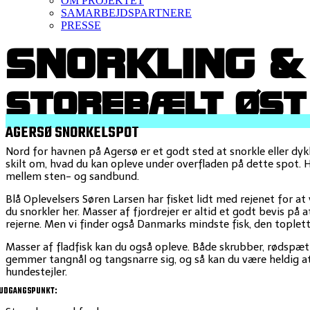
OM PROJEKTET
SAMARBEJDSPARTNERE
PRESSE
SNORKLING &
STOREBÆLT ØST
AGERSØ SNORKELSPOT
Nord for havnen på Agersø er et godt sted at snorkle eller dy
skilt om, hvad du kan opleve under overfladen på dette spot. H
mellem sten- og sandbund.
Blå Oplevelsers Søren Larsen har fisket lidt med rejenet for at 
du snorkler her. Masser af fjordrejer er altid et godt bevis på a
rejerne. Men vi finder også Danmarks mindste fisk, den toplett
Masser af fladfisk kan du også opleve. Både skrubber, rødspætte
gemmer tangnål og tangsnarre sig, og så kan du være heldig at
hundestejler.
UDGANGSPUNKT: