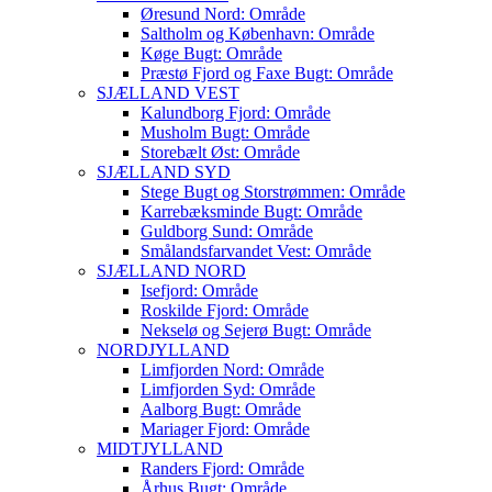
Øresund Nord: Område
Saltholm og København: Område
Køge Bugt: Område
Præstø Fjord og Faxe Bugt: Område
SJÆLLAND VEST
Kalundborg Fjord: Område
Musholm Bugt: Område
Storebælt Øst: Område
SJÆLLAND SYD
Stege Bugt og Storstrømmen: Område
Karrebæksminde Bugt: Område
Guldborg Sund: Område
Smålandsfarvandet Vest: Område
SJÆLLAND NORD
Isefjord: Område
Roskilde Fjord: Område
Nekselø og Sejerø Bugt: Område
NORDJYLLAND
Limfjorden Nord: Område
Limfjorden Syd: Område
Aalborg Bugt: Område
Mariager Fjord: Område
MIDTJYLLAND
Randers Fjord: Område
Århus Bugt: Område