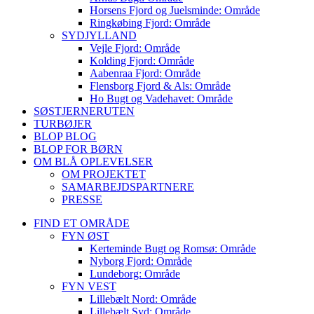
Horsens Fjord og Juelsminde: Område
Ringkøbing Fjord: Område
SYDJYLLAND
Vejle Fjord: Område
Kolding Fjord: Område
Aabenraa Fjord: Område
Flensborg Fjord & Als: Område
Ho Bugt og Vadehavet: Område
SØSTJERNERUTEN
TURBØJER
BLOP BLOG
BLOP FOR BØRN
OM BLÅ OPLEVELSER
OM PROJEKTET
SAMARBEJDSPARTNERE
PRESSE
FIND ET OMRÅDE
FYN ØST
Kerteminde Bugt og Romsø: Område
Nyborg Fjord: Område
Lundeborg: Område
FYN VEST
Lillebælt Nord: Område
Lillebælt Syd: Område