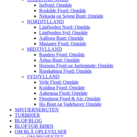
Isefjord: Område
Roskilde Fjord: Område
Nekselø og Sejerø Bugt: Område
NORDJYLLAND
Limfjorden Nord: Område
Limfjorden Syd: Område
Aalborg Bugt: Område
Mariager Fjord: Område
MIDTJYLLAND
Randers Fjord: Område
Århus Bugt: Område
Horsens Fjord og Juelsminde: Område
Ringkøbing Fjord: Område
SYDJYLLAND
Vejle Fjord: Område
Kolding Fjord: Område
Aabenraa Fjord: Område
Flensborg Fjord & Als: Område
Ho Bugt og Vadehavet: Område
SØSTJERNERUTEN
TURBØJER
BLOP BLOG
BLOP FOR BØRN
OM BLÅ OPLEVELSER