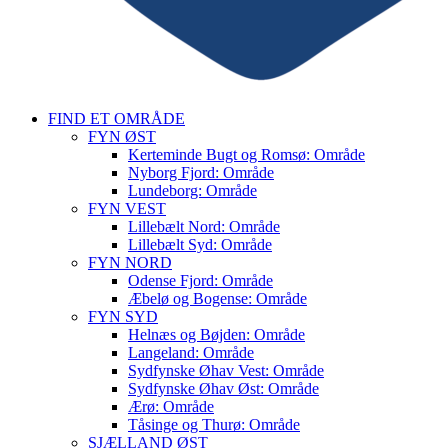
FIND ET OMRÅDE
FYN ØST
Kerteminde Bugt og Romsø: Område
Nyborg Fjord: Område
Lundeborg: Område
FYN VEST
Lillebælt Nord: Område
Lillebælt Syd: Område
FYN NORD
Odense Fjord: Område
Æbelø og Bogense: Område
FYN SYD
Helnæs og Bøjden: Område
Langeland: Område
Sydfynske Øhav Vest: Område
Sydfynske Øhav Øst: Område
Ærø: Område
Tåsinge og Thurø: Område
SJÆLLAND ØST