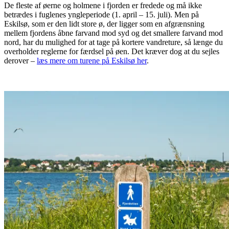
De fleste af øerne og holmene i fjorden er fredede og må ikke
betrædes i fuglenes yngleperiode (1. april – 15. juli). Men på
Eskilsø, som er den lidt store ø, der ligger som en afgrænsning
mellem fjordens åbne farvand mod syd og det smallere farvand mod
nord, har du mulighed for at tage på kortere vandreture, så længe du
overholder reglerne for færdsel på øen. Det kræver dog at du sejles
derover –
læs mere om turene på Eskilsø her
.