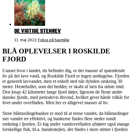
DE VIGTIGE STENREV
11. maj 2022
Fokus på havmiljø
BLÅ OPLEVELSER I ROSKILDE
FJORD
Uanset hvor i landet, du befinder dig, er der masser af spændende
liv på det lave vand, og Roskilde Fjord er ingen undtagelse. Fjorden
er generelt lavvandet, men et enkelt sted når dybden omkring 30
meter. Hestehullet, som det hedder, er skabt af isen fra sidste istid.
Den knap 42 kilometer lange fjord døjer, ligesom de fleste andre
danske fjorde, med periodevis iltsvind, hvilket giver hårde vilkår for
livet under overfladen. Men her er alligevel masser af liv.
Store blåmuslingebanker er med til at rense vandet, da blåmuslinger
sier vandet ret effektivt, og bankerne findes flere steder rundt
omkring i fjorden. Et kig under vandoverfladen afslører også mange
forskellige fisk, bl.a. hundestejlen, der findes i store stimer i fjorden