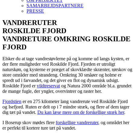
OM PROJEKTET
SAMARBEJDSPARTNERE
PRESSE
VANDRERUTER
ROSKILDE FJORD
VANDRETURE OMKRING ROSKILDE
FJORD
Elsker du at tage vandrestøvlerne på og komme ud langs kysten, er
der flere muligheder ved Roskilde Fjord. Fjorden er utroligt
naturskøn, og kysterne er præget af skovklædte skrænter, rørskov og
store områder med strandeng. Omkring 30 småøer og holme er
spredt ud i farvandet, og det giver en flot og dynamisk udsigt.
Roskilde Fjord er
vildtreservat
og Natura 2000 område bl.a. grundet
de mange fugle, der yngler, overvintrer og raster her.
Fjordstien
er en 275 kilometer lang vandrerute ved Roskilde Fjord
og Isefjord. Ruten er delt op i 7 mindre stræk, og flere af dem tager
dig tæt på vandet.
Du kan læse mere om de forskellige stræk her
.
I Boserup skov mødes flere
forskellige vandreruter
, og området her
er perfekt til kortere ture tæt på vandet.