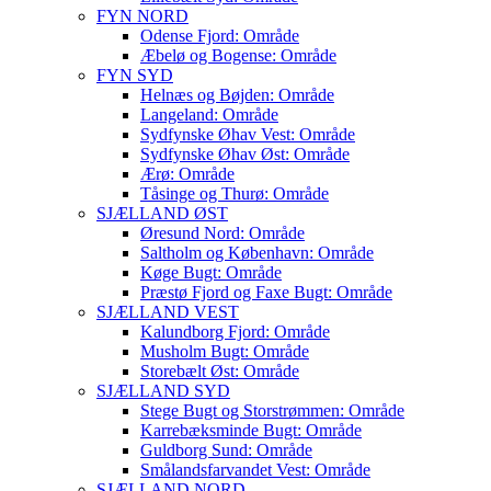
FYN NORD
Odense Fjord: Område
Æbelø og Bogense: Område
FYN SYD
Helnæs og Bøjden: Område
Langeland: Område
Sydfynske Øhav Vest: Område
Sydfynske Øhav Øst: Område
Ærø: Område
Tåsinge og Thurø: Område
SJÆLLAND ØST
Øresund Nord: Område
Saltholm og København: Område
Køge Bugt: Område
Præstø Fjord og Faxe Bugt: Område
SJÆLLAND VEST
Kalundborg Fjord: Område
Musholm Bugt: Område
Storebælt Øst: Område
SJÆLLAND SYD
Stege Bugt og Storstrømmen: Område
Karrebæksminde Bugt: Område
Guldborg Sund: Område
Smålandsfarvandet Vest: Område
SJÆLLAND NORD