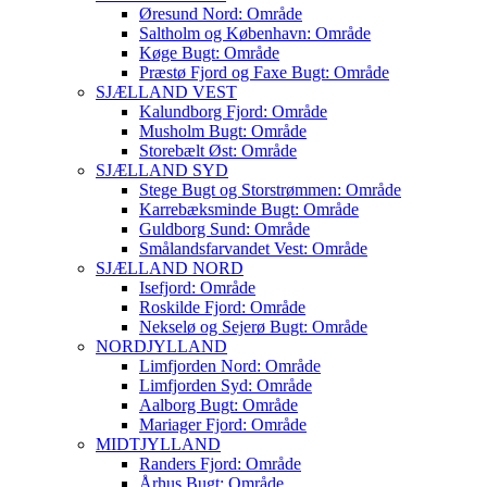
Øresund Nord: Område
Saltholm og København: Område
Køge Bugt: Område
Præstø Fjord og Faxe Bugt: Område
SJÆLLAND VEST
Kalundborg Fjord: Område
Musholm Bugt: Område
Storebælt Øst: Område
SJÆLLAND SYD
Stege Bugt og Storstrømmen: Område
Karrebæksminde Bugt: Område
Guldborg Sund: Område
Smålandsfarvandet Vest: Område
SJÆLLAND NORD
Isefjord: Område
Roskilde Fjord: Område
Nekselø og Sejerø Bugt: Område
NORDJYLLAND
Limfjorden Nord: Område
Limfjorden Syd: Område
Aalborg Bugt: Område
Mariager Fjord: Område
MIDTJYLLAND
Randers Fjord: Område
Århus Bugt: Område