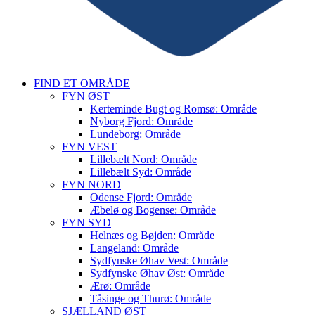
FIND ET OMRÅDE
FYN ØST
Kerteminde Bugt og Romsø: Område
Nyborg Fjord: Område
Lundeborg: Område
FYN VEST
Lillebælt Nord: Område
Lillebælt Syd: Område
FYN NORD
Odense Fjord: Område
Æbelø og Bogense: Område
FYN SYD
Helnæs og Bøjden: Område
Langeland: Område
Sydfynske Øhav Vest: Område
Sydfynske Øhav Øst: Område
Ærø: Område
Tåsinge og Thurø: Område
SJÆLLAND ØST