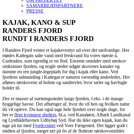
OM PROJEKTET
SAMARBEJDSPARTNERE
PRESSE
KAJAK, KANO & SUP
RANDERS FJORD
RUNDT I RANDERS FJORD
I Randers Fjord venter et kajakeventyr ud over det sædvanlige. Her
mødes Kattegats salte vand med ferskvand fra vores største å,
Gudenåen, som egentlig er en flod. Enorme områder med rørskov
omkranser fjorden, og nogle steder udgør skovenes kanaler og
damme en ren jungle-legeplads for dig i kajak eller kano. Ved
fjordens udmunding i Kattegat er naturen væsentlig anderledes. Her
afløses rørskovene af holme og sandrevler, hvor sæler og havfugle
holder til.
Der er masser af isætningssteder langs fjorden, f.eks. i de mange
hyggelige havne. Det afhænger af, hvor du vil hen og hvilken natur
du vil opleve. Du kan også tage hele fjorden over nogle dage, for
her er
flere kystnære shelters
, bl.a. ved Kanaløen, Albæk Landkanal
og Lystbådehavnen Udbyhøj Syd. Har du ikke egen kajak, kan du
tage på tur med
Fjordcentret
ved Voer Færgested. Det ligger godt i
midten af fjorden, meget tæt på én af de flotteste rørskovområder.