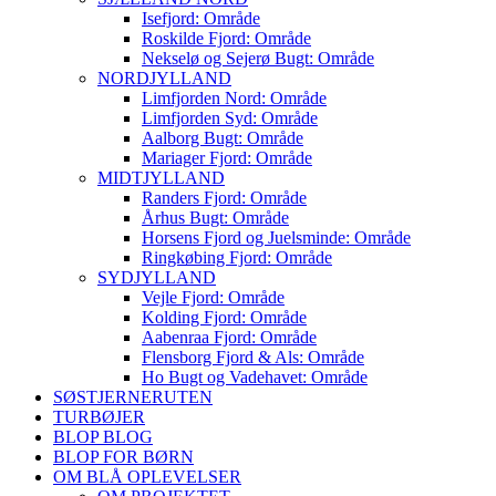
Isefjord: Område
Roskilde Fjord: Område
Nekselø og Sejerø Bugt: Område
NORDJYLLAND
Limfjorden Nord: Område
Limfjorden Syd: Område
Aalborg Bugt: Område
Mariager Fjord: Område
MIDTJYLLAND
Randers Fjord: Område
Århus Bugt: Område
Horsens Fjord og Juelsminde: Område
Ringkøbing Fjord: Område
SYDJYLLAND
Vejle Fjord: Område
Kolding Fjord: Område
Aabenraa Fjord: Område
Flensborg Fjord & Als: Område
Ho Bugt og Vadehavet: Område
SØSTJERNERUTEN
TURBØJER
BLOP BLOG
BLOP FOR BØRN
OM BLÅ OPLEVELSER