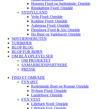
Horsens Fjord og Juelsminde: Område
Ringkøbing Fjord: Område
SYDJYLLAND
Vejle Fjord: Område
Kolding Fjord: Område
Aabenraa Fjord: Område
Flensborg Fjord & Als: Område
Ho Bugt og Vadehavet: Område
SØSTJERNERUTEN
TURBØJER
BLOP BLOG
BLOP FOR BØRN
OM BLÅ OPLEVELSER
OM PROJEKTET
SAMARBEJDSPARTNERE
PRESSE
FIND ET OMRÅDE
FYN ØST
Kerteminde Bugt og Romsø: Område
Nyborg Fjord: Område
Lundeborg: Område
FYN VEST
Lillebælt Nord: Område
Lillebælt Syd: Område