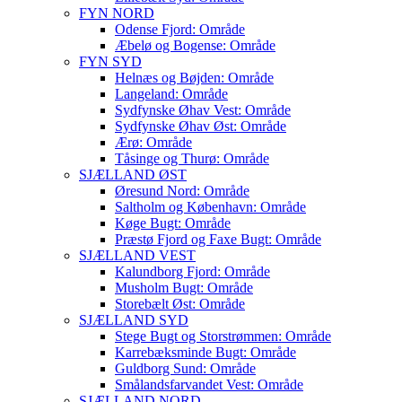
FYN NORD
Odense Fjord: Område
Æbelø og Bogense: Område
FYN SYD
Helnæs og Bøjden: Område
Langeland: Område
Sydfynske Øhav Vest: Område
Sydfynske Øhav Øst: Område
Ærø: Område
Tåsinge og Thurø: Område
SJÆLLAND ØST
Øresund Nord: Område
Saltholm og København: Område
Køge Bugt: Område
Præstø Fjord og Faxe Bugt: Område
SJÆLLAND VEST
Kalundborg Fjord: Område
Musholm Bugt: Område
Storebælt Øst: Område
SJÆLLAND SYD
Stege Bugt og Storstrømmen: Område
Karrebæksminde Bugt: Område
Guldborg Sund: Område
Smålandsfarvandet Vest: Område
SJÆLLAND NORD