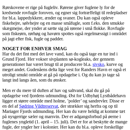
Rørskovene er rige på fugleliv. Rørene giver fuglene ly for de
kredsende rovfugle foroven, og egner sig fortræffeligt til redepladser
for bl.a. lappedykkere, ænder og svaner. Du kan også opleve
fiskehejre, sølvhejre og en masse småfugle, som f.eks. den smukke
skægmejse, der ynder at sætte sig på rørene i små flokke. Rovfugle
som fiskeørn, rørhøg og havørn spottes også regelmæssigt i området
på jagt efter fisk, fugle og padder.
NOGET FOR ENHVER SMAG
Har du det fint med det lave vand, kan du også tage en tur ind i
Grund Fjord. Her vokser sivplanten sø-kogleaks, der gennem
generationer har været brugt til at producere bl.a.
sivsko
, kurve og
meget andet. Gudenåens delta lige vest for Randers Havn er også et
utroligt smukt område at gå på opdagelse i. Og du kan jo tage så
langt ind langs åen, som du ønsker.
Men er du mere til duften af hav og saltvand, skal du gå på
opdagelse ved fjordens udmunding. Øst for Udbyhøj Lystbådehavn
ligger et større område med holme, ’polder’ og sandrevler. Disse er
en del af
Sødring Vildtreservat
, der strækker sig herfra og op til
Mariager Fjords udmunding. Her kan du være heldig at komme tæt
på nysgerrige sæler og marsvin. Der er adgangsforbud på øerne i
fuglenes yngletid (1. april – 15. juli). Det er for at beskytte de mange
fugle, der yngler her i kolonier. Her kan du bl.a. opleve forskellige