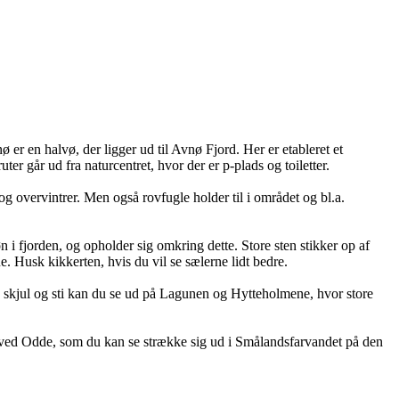
 er en halvø, der ligger ud til Avnø Fjord. Her er etableret et
ruter går ud fra naturcentret, hvor der er p-plads og toiletter.
g overvintrer. Men også rovfugle holder til i området og bl.a.
øn i fjorden, og opholder sig omkring dette. Store sten stikker op af
e. Husk kikkerten, hvis du vil se sælerne lidt bedre.
åde skjul og sti kan du se ud på Lagunen og Hytteholmene, hvor store
ved Odde, som du kan se strække sig ud i Smålandsfarvandet på den