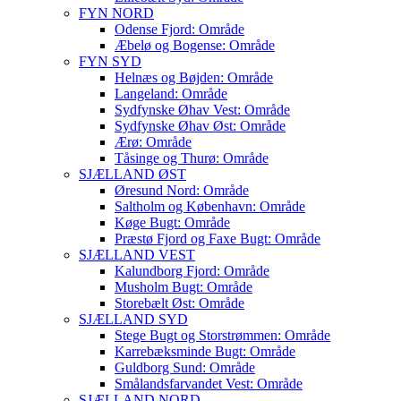
FYN NORD
Odense Fjord: Område
Æbelø og Bogense: Område
FYN SYD
Helnæs og Bøjden: Område
Langeland: Område
Sydfynske Øhav Vest: Område
Sydfynske Øhav Øst: Område
Ærø: Område
Tåsinge og Thurø: Område
SJÆLLAND ØST
Øresund Nord: Område
Saltholm og København: Område
Køge Bugt: Område
Præstø Fjord og Faxe Bugt: Område
SJÆLLAND VEST
Kalundborg Fjord: Område
Musholm Bugt: Område
Storebælt Øst: Område
SJÆLLAND SYD
Stege Bugt og Storstrømmen: Område
Karrebæksminde Bugt: Område
Guldborg Sund: Område
Smålandsfarvandet Vest: Område
SJÆLLAND NORD