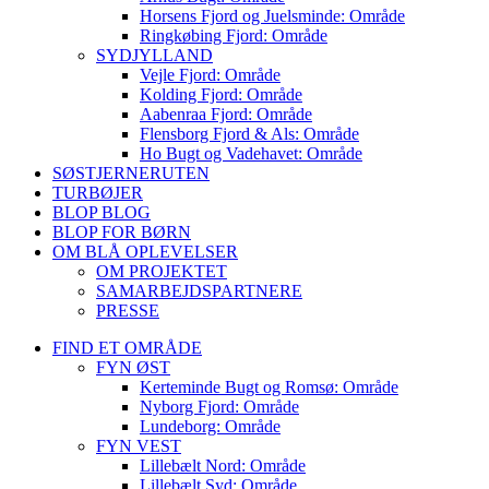
Horsens Fjord og Juelsminde: Område
Ringkøbing Fjord: Område
SYDJYLLAND
Vejle Fjord: Område
Kolding Fjord: Område
Aabenraa Fjord: Område
Flensborg Fjord & Als: Område
Ho Bugt og Vadehavet: Område
SØSTJERNERUTEN
TURBØJER
BLOP BLOG
BLOP FOR BØRN
OM BLÅ OPLEVELSER
OM PROJEKTET
SAMARBEJDSPARTNERE
PRESSE
FIND ET OMRÅDE
FYN ØST
Kerteminde Bugt og Romsø: Område
Nyborg Fjord: Område
Lundeborg: Område
FYN VEST
Lillebælt Nord: Område
Lillebælt Syd: Område