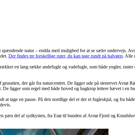
ur i spændende natur – endda med mulighed for at se sæler undervejs. Avnø
ådet.
Der findes tre forskellige ruter, du kan tage rundt på halvøen
. Alle 
rækker en lang række andefugle og vadefugle, som både yngler, raster o
af grusstien, der går fra naturcentret. De ligger ude på stenrevet Avnø R
ler. De ligger som regel med både hoved og bagkrop lettere hævet i en bu
odt at tage en pause. På den nordlige del er der et fugleskjul, og fra b
devis.
en pæn del af sydkysten, fra Enø til bunden af Avnø Fjord og Knudsho