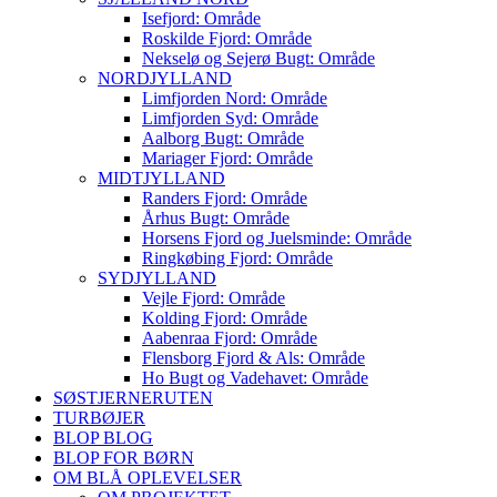
Isefjord: Område
Roskilde Fjord: Område
Nekselø og Sejerø Bugt: Område
NORDJYLLAND
Limfjorden Nord: Område
Limfjorden Syd: Område
Aalborg Bugt: Område
Mariager Fjord: Område
MIDTJYLLAND
Randers Fjord: Område
Århus Bugt: Område
Horsens Fjord og Juelsminde: Område
Ringkøbing Fjord: Område
SYDJYLLAND
Vejle Fjord: Område
Kolding Fjord: Område
Aabenraa Fjord: Område
Flensborg Fjord & Als: Område
Ho Bugt og Vadehavet: Område
SØSTJERNERUTEN
TURBØJER
BLOP BLOG
BLOP FOR BØRN
OM BLÅ OPLEVELSER