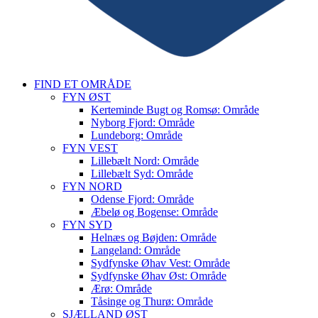
FIND ET OMRÅDE
FYN ØST
Kerteminde Bugt og Romsø: Område
Nyborg Fjord: Område
Lundeborg: Område
FYN VEST
Lillebælt Nord: Område
Lillebælt Syd: Område
FYN NORD
Odense Fjord: Område
Æbelø og Bogense: Område
FYN SYD
Helnæs og Bøjden: Område
Langeland: Område
Sydfynske Øhav Vest: Område
Sydfynske Øhav Øst: Område
Ærø: Område
Tåsinge og Thurø: Område
SJÆLLAND ØST