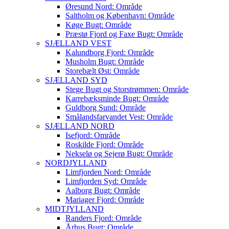
Øresund Nord: Område
Saltholm og København: Område
Køge Bugt: Område
Præstø Fjord og Faxe Bugt: Område
SJÆLLAND VEST
Kalundborg Fjord: Område
Musholm Bugt: Område
Storebælt Øst: Område
SJÆLLAND SYD
Stege Bugt og Storstrømmen: Område
Karrebæksminde Bugt: Område
Guldborg Sund: Område
Smålandsfarvandet Vest: Område
SJÆLLAND NORD
Isefjord: Område
Roskilde Fjord: Område
Nekselø og Sejerø Bugt: Område
NORDJYLLAND
Limfjorden Nord: Område
Limfjorden Syd: Område
Aalborg Bugt: Område
Mariager Fjord: Område
MIDTJYLLAND
Randers Fjord: Område
Århus Bugt: Område