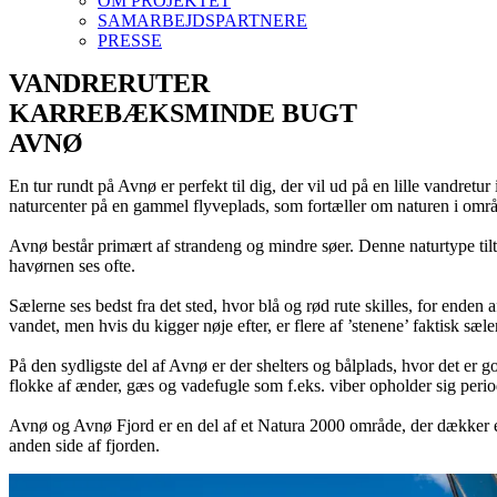
OM PROJEKTET
SAMARBEJDSPARTNERE
PRESSE
VANDRERUTER
KARREBÆKSMINDE BUGT
AVNØ
En tur rundt på Avnø er perfekt til dig, der vil ud på en lille vandret
naturcenter på en gammel flyveplads, som fortæller om naturen i omr
Avnø består primært af strandeng og mindre søer. Denne naturtype tilt
havørnen ses ofte.
Sælerne ses bedst fra det sted, hvor blå og rød rute skilles, for enden 
vandet, men hvis du kigger nøje efter, er flere af ’stenene’ faktisk sæ
På den sydligste del af Avnø er der shelters og bålplads, hvor det er g
flokke af ænder, gæs og vadefugle som f.eks. viber opholder sig perio
Avnø og Avnø Fjord er en del af et Natura 2000 område, der dækker 
anden side af fjorden.