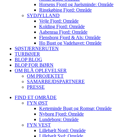
Horsens Fjord og Juelsminde: Område
Ringkøbing Fjord: Område
SYDJYLLAND
Vejle Fjord: Område
Kolding Fjord: Område
Aabenraa Fjord: Område
Flensborg Fjord & Als: Område
Ho Bugt og Vadehavet: Område
SØSTJERNERUTEN
TURBØJER
BLOP BLOG
BLOP FOR BØRN
OM BLÅ OPLEVELSER
OM PROJEKTET
SAMARBEJDSPARTNERE
PRESSE
FIND ET OMRÅDE
FYN ØST
Kerteminde Bugt og Romsø: Område
Nyborg Fjord: Område
Lundeborg: Område
FYN VEST
Lillebælt Nord: Område
Lillebælt Syd: Område