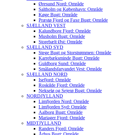
Øresund Nord: Område
Saltholm og København: Område
Køge Bugt: Område
Præstø Fjord og Faxe Bugt: Område
SJÆLLAND VEST
Kalundborg Fjord: Område
Musholm Bugt: Område
Storebælt Øst: Område
SJÆLLAND SYD
Stege Bugt og Storstrømmen: Område
Karrebæksminde Bugt: Område
Guldborg Sund: Område
Smålandsfarvandet Vest: Område
SJÆLLAND NORD
Isefjord: Område
Roskilde Fjord: Område
Nekselø og Sejerø Bugt: Område
NORDJYLLAND
Limfjorden Nord: Område
Limfjorden Syd: Område
Aalborg Bugt: Område
Mariager Fjord: Område
MIDTJYLLAND
Randers Fjord: Område
Århus Bugt: Område