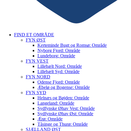
FIND ET OMRÅDE
FYN ØST
Kerteminde Bugt og Romsø: Område
Nyborg Fjord: Område
Lundeborg: Område
FYN VEST
Lillebælt Nord: Område
Lillebælt Syd: Område
FYN NORD
Odense Fjord: Område
Æbelø og Bogense: Område
FYN SYD
Helnæs og Bøjden: Område
Langeland: Område
Sydfynske Øhav Vest: Område
Sydfynske Øhav Øst: Område
Ærø: Område
Tåsinge og Thurø: Område
SJÆLLAND ØST