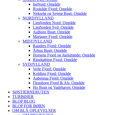
Isefjord: Område
Roskilde Fjord: Område
Nekselø og Sejerø Bugt: Område
NORDJYLLAND
Limfjorden Nord: Område
Limfjorden Syd: Område
Aalborg Bugt: Område
Mariager Fjord: Område
MIDTJYLLAND
Randers Fjord: Område
Århus Bugt: Område
Horsens Fjord og Juelsminde: Område
Ringkøbing Fjord: Område
SYDJYLLAND
Vejle Fjord: Område
Kolding Fjord: Område
Aabenraa Fjord: Område
Flensborg Fjord & Als: Område
Ho Bugt og Vadehavet: Område
SØSTJERNERUTEN
TURBØJER
BLOP BLOG
BLOP FOR BØRN
OM BLÅ OPLEVELSER