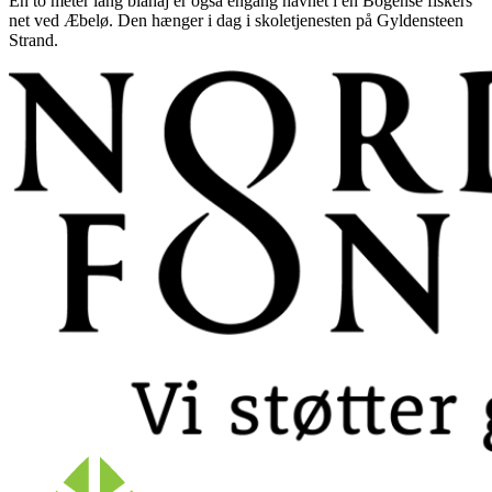
En to meter lang blåhaj er også engang havnet i en Bogense fiskers
net ved Æbelø. Den hænger i dag i skoletjenesten på Gyldensteen
Strand.