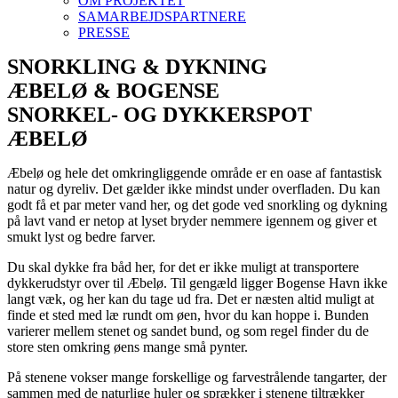
OM PROJEKTET
SAMARBEJDSPARTNERE
PRESSE
SNORKLING & DYKNING
ÆBELØ & BOGENSE
SNORKEL- OG DYKKERSPOT
ÆBELØ
Æbelø og hele det omkringliggende område er en oase af fantastisk
natur og dyreliv. Det gælder ikke mindst under overfladen. Du kan
godt få et par meter vand her, og det gode ved snorkling og dykning
på lavt vand er netop at lyset bryder nemmere igennem og giver et
smukt lyst og bedre farver.
Du skal dykke fra båd her, for det er ikke muligt at transportere
dykkerudstyr over til Æbelø. Til gengæld ligger Bogense Havn ikke
langt væk, og her kan du tage ud fra. Det er næsten altid muligt at
finde et sted med læ rundt om øen, hvor du kan hoppe i. Bunden
varierer mellem stenet og sandet bund, og som regel finder du de
store sten omkring øens mange små pynter.
På stenene vokser mange forskellige og farvestrålende tangarter, der
sammen med de naturlige huler og sprækker i stenene tiltrækker