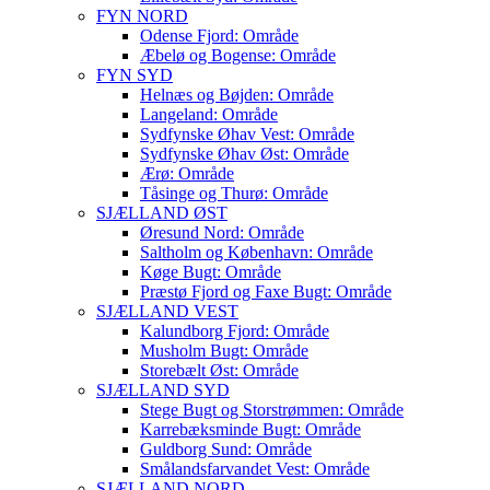
FYN NORD
Odense Fjord: Område
Æbelø og Bogense: Område
FYN SYD
Helnæs og Bøjden: Område
Langeland: Område
Sydfynske Øhav Vest: Område
Sydfynske Øhav Øst: Område
Ærø: Område
Tåsinge og Thurø: Område
SJÆLLAND ØST
Øresund Nord: Område
Saltholm og København: Område
Køge Bugt: Område
Præstø Fjord og Faxe Bugt: Område
SJÆLLAND VEST
Kalundborg Fjord: Område
Musholm Bugt: Område
Storebælt Øst: Område
SJÆLLAND SYD
Stege Bugt og Storstrømmen: Område
Karrebæksminde Bugt: Område
Guldborg Sund: Område
Smålandsfarvandet Vest: Område
SJÆLLAND NORD