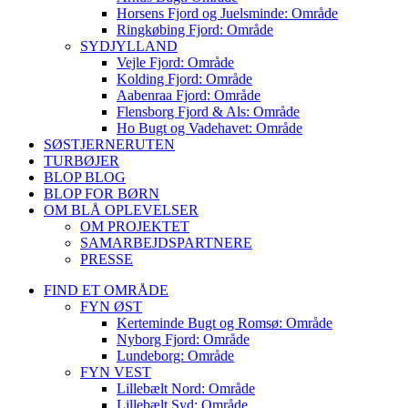
Horsens Fjord og Juelsminde: Område
Ringkøbing Fjord: Område
SYDJYLLAND
Vejle Fjord: Område
Kolding Fjord: Område
Aabenraa Fjord: Område
Flensborg Fjord & Als: Område
Ho Bugt og Vadehavet: Område
SØSTJERNERUTEN
TURBØJER
BLOP BLOG
BLOP FOR BØRN
OM BLÅ OPLEVELSER
OM PROJEKTET
SAMARBEJDSPARTNERE
PRESSE
FIND ET OMRÅDE
FYN ØST
Kerteminde Bugt og Romsø: Område
Nyborg Fjord: Område
Lundeborg: Område
FYN VEST
Lillebælt Nord: Område
Lillebælt Syd: Område