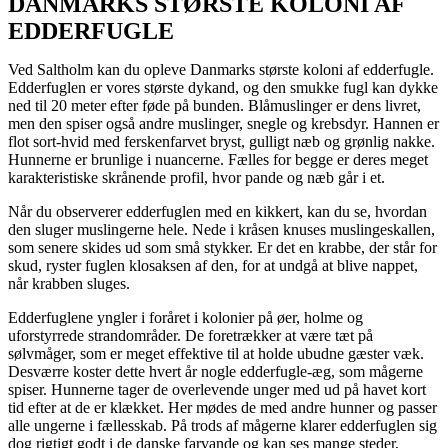
DANMARKS STØRSTE KOLONI AF
EDDERFUGLE
Ved Saltholm kan du opleve Danmarks største koloni af edderfugle.
Edderfuglen er vores største dykand, og den smukke fugl kan dykke
ned til 20 meter efter føde på bunden. Blåmuslinger er dens livret,
men den spiser også andre muslinger, snegle og krebsdyr. Hannen er
flot sort-hvid med ferskenfarvet bryst, gulligt næb og grønlig nakke.
Hunnerne er brunlige i nuancerne. Fælles for begge er deres meget
karakteristiske skrånende profil, hvor pande og næb går i et.
Når du observerer edderfuglen med en kikkert, kan du se, hvordan
den sluger muslingerne hele. Nede i kråsen knuses muslingeskallen,
som senere skides ud som små stykker. Er det en krabbe, der står for
skud, ryster fuglen klosaksen af den, for at undgå at blive nappet,
når krabben sluges.
Edderfuglene yngler i foråret i kolonier på øer, holme og
uforstyrrede strandområder. De foretrækker at være tæt på
sølvmåger, som er meget effektive til at holde ubudne gæster væk.
Desværre koster dette hvert år nogle edderfugle-æg, som mågerne
spiser. Hunnerne tager de overlevende unger med ud på havet kort
tid efter at de er klækket. Her mødes de med andre hunner og passer
alle ungerne i fællesskab. På trods af mågerne klarer edderfuglen sig
dog rigtigt godt i de danske farvande og kan ses mange steder,