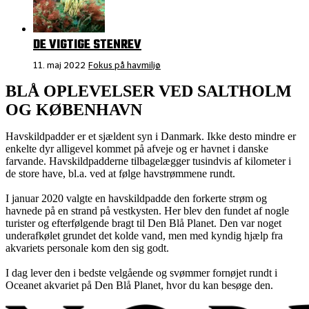
DE VIGTIGE STENREV
11. maj 2022
Fokus på havmiljø
BLÅ OPLEVELSER VED SALTHOLM
OG KØBENHAVN
Havskildpadder er et sjældent syn i Danmark. Ikke desto mindre er
enkelte dyr alligevel kommet på afveje og er havnet i danske
farvande. Havskildpadderne tilbagelægger tusindvis af kilometer i
de store have, bl.a. ved at følge havstrømmene rundt.
I januar 2020 valgte en havskildpadde den forkerte strøm og
havnede på en strand på vestkysten. Her blev den fundet af nogle
turister og efterfølgende bragt til Den Blå Planet. Den var noget
underafkølet grundet det kolde vand, men med kyndig hjælp fra
akvariets personale kom den sig godt.
I dag lever den i bedste velgående og svømmer fornøjet rundt i
Oceanet akvariet på Den Blå Planet, hvor du kan besøge den.