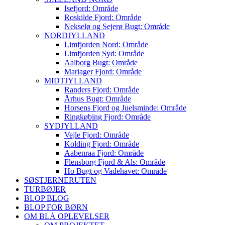
Isefjord: Område
Roskilde Fjord: Område
Nekselø og Sejerø Bugt: Område
NORDJYLLAND
Limfjorden Nord: Område
Limfjorden Syd: Område
Aalborg Bugt: Område
Mariager Fjord: Område
MIDTJYLLAND
Randers Fjord: Område
Århus Bugt: Område
Horsens Fjord og Juelsminde: Område
Ringkøbing Fjord: Område
SYDJYLLAND
Vejle Fjord: Område
Kolding Fjord: Område
Aabenraa Fjord: Område
Flensborg Fjord & Als: Område
Ho Bugt og Vadehavet: Område
SØSTJERNERUTEN
TURBØJER
BLOP BLOG
BLOP FOR BØRN
OM BLÅ OPLEVELSER