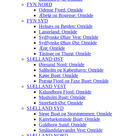
FYN NORD
Odense Fjord: Område
Æbelø og Bogense: Område
FYN SYD
Helnæs og Bøjden: Område
Langeland: Område
Sydfynske Øhav Vest: Område
Sydfynske Øhav Øst: Område
Ærø: Område
Tåsinge og Thurø: Område
SJÆLLAND ØST
Øresund Nord: Område
Saltholm og København: Område
Køge Bugt: Område
Præstø Fjord og Faxe Bugt: Område
SJÆLLAND VEST
Kalundborg Fjord: Område
Musholm Bugt: Område
Storebælt Øst: Område
SJÆLLAND SYD
Stege Bugt og Storstrømmen: Område
Karrebæksminde Bugt: Område
Guldborg Sund: Område
Smålandsfarvandet Vest: Område
SJÆLLAND NORD