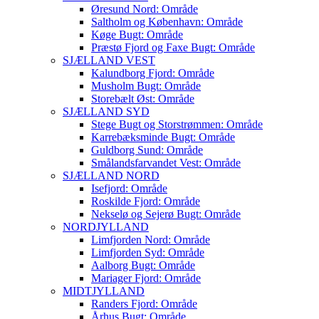
Øresund Nord: Område
Saltholm og København: Område
Køge Bugt: Område
Præstø Fjord og Faxe Bugt: Område
SJÆLLAND VEST
Kalundborg Fjord: Område
Musholm Bugt: Område
Storebælt Øst: Område
SJÆLLAND SYD
Stege Bugt og Storstrømmen: Område
Karrebæksminde Bugt: Område
Guldborg Sund: Område
Smålandsfarvandet Vest: Område
SJÆLLAND NORD
Isefjord: Område
Roskilde Fjord: Område
Nekselø og Sejerø Bugt: Område
NORDJYLLAND
Limfjorden Nord: Område
Limfjorden Syd: Område
Aalborg Bugt: Område
Mariager Fjord: Område
MIDTJYLLAND
Randers Fjord: Område
Århus Bugt: Område