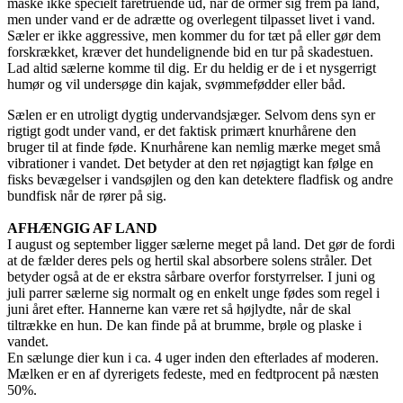
måske ikke specielt faretruende ud, når de ormer sig frem på land,
men under vand er de adrætte og overlegent tilpasset livet i vand.
Sæler er ikke aggressive, men kommer du for tæt på eller gør dem
forskrækket, kræver det hundelignende bid en tur på skadestuen.
Lad altid sælerne komme til dig. Er du heldig er de i et nysgerrigt
humør og vil undersøge din kajak, svømmefødder eller båd.
Sælen er en utroligt dygtig undervandsjæger. Selvom dens syn er
rigtigt godt under vand, er det faktisk primært knurhårene den
bruger til at finde føde. Knurhårene kan nemlig mærke meget små
vibrationer i vandet. Det betyder at den ret nøjagtigt kan følge en
fisks bevægelser i vandsøjlen og den kan detektere fladfisk og andre
bundfisk når de rører på sig.
AFHÆNGIG AF LAND
I august og september ligger sælerne meget på land. Det gør de fordi
at de fælder deres pels og hertil skal absorbere solens stråler. Det
betyder også at de er ekstra sårbare overfor forstyrrelser. I juni og
juli parrer sælerne sig normalt og en enkelt unge fødes som regel i
juni året efter. Hannerne kan være ret så højlydte, når de skal
tiltrække en hun. De kan finde på at brumme, brøle og plaske i
vandet.
En sælunge dier kun i ca. 4 uger inden den efterlades af moderen.
Mælken er en af dyrerigets fedeste, med en fedtprocent på næsten
50%.