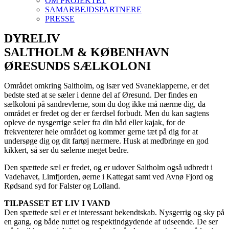
OM PROJEKTET
SAMARBEJDSPARTNERE
PRESSE
DYRELIV
SALTHOLM & KØBENHAVN
ØRESUNDS SÆLKOLONI
Området omkring Saltholm, og især ved Svaneklapperne, er det
bedste sted at se sæler i denne del af Øresund. Der findes en
sælkoloni på sandrevlerne, som du dog ikke må nærme dig, da
området er fredet og der er færdsel forbudt. Men du kan sagtens
opleve de nysgerrige sæler fra din båd eller kajak, for de
frekventerer hele området og kommer gerne tæt på dig for at
undersøge dig og dit fartøj nærmere. Husk at medbringe en god
kikkert, så ser du sælerne meget bedre.
Den spættede sæl er fredet, og er udover Saltholm også udbredt i
Vadehavet, Limfjorden, øerne i Kattegat samt ved Avnø Fjord og
Rødsand syd for Falster og Lolland.
TILPASSET ET LIV I VAND
Den spættede sæl er et interessant bekendtskab. Nysgerrig og sky på
en gang, og både nuttet og respektindgydende af udseende. De ser