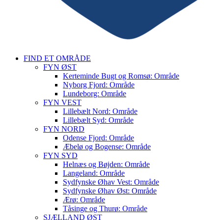
FIND ET OMRÅDE
FYN ØST
Kerteminde Bugt og Romsø: Område
Nyborg Fjord: Område
Lundeborg: Område
FYN VEST
Lillebælt Nord: Område
Lillebælt Syd: Område
FYN NORD
Odense Fjord: Område
Æbelø og Bogense: Område
FYN SYD
Helnæs og Bøjden: Område
Langeland: Område
Sydfynske Øhav Vest: Område
Sydfynske Øhav Øst: Område
Ærø: Område
Tåsinge og Thurø: Område
SJÆLLAND ØST