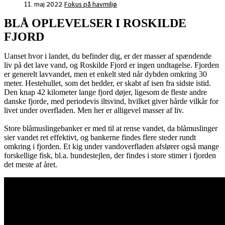
11. maj 2022
Fokus på havmiljø
BLÅ OPLEVELSER I ROSKILDE
FJORD
Uanset hvor i landet, du befinder dig, er der masser af spændende
liv på det lave vand, og Roskilde Fjord er ingen undtagelse. Fjorden
er generelt lavvandet, men et enkelt sted når dybden omkring 30
meter. Hestehullet, som det hedder, er skabt af isen fra sidste istid.
Den knap 42 kilometer lange fjord døjer, ligesom de fleste andre
danske fjorde, med periodevis iltsvind, hvilket giver hårde vilkår for
livet under overfladen. Men her er alligevel masser af liv.
Store blåmuslingebanker er med til at rense vandet, da blåmuslinger
sier vandet ret effektivt, og bankerne findes flere steder rundt
omkring i fjorden. Et kig under vandoverfladen afslører også mange
forskellige fisk, bl.a. hundestejlen, der findes i store stimer i fjorden
det meste af året.