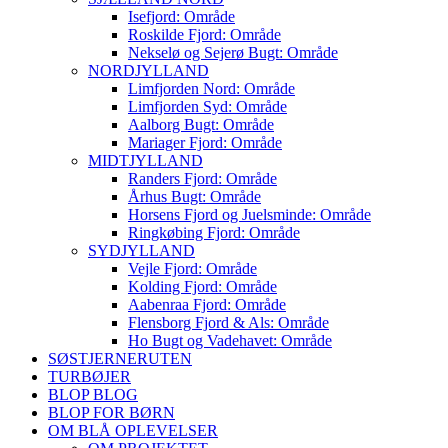
Isefjord: Område
Roskilde Fjord: Område
Nekselø og Sejerø Bugt: Område
NORDJYLLAND
Limfjorden Nord: Område
Limfjorden Syd: Område
Aalborg Bugt: Område
Mariager Fjord: Område
MIDTJYLLAND
Randers Fjord: Område
Århus Bugt: Område
Horsens Fjord og Juelsminde: Område
Ringkøbing Fjord: Område
SYDJYLLAND
Vejle Fjord: Område
Kolding Fjord: Område
Aabenraa Fjord: Område
Flensborg Fjord & Als: Område
Ho Bugt og Vadehavet: Område
SØSTJERNERUTEN
TURBØJER
BLOP BLOG
BLOP FOR BØRN
OM BLÅ OPLEVELSER