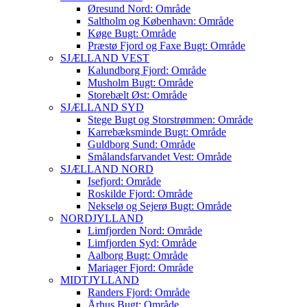
Øresund Nord: Område
Saltholm og København: Område
Køge Bugt: Område
Præstø Fjord og Faxe Bugt: Område
SJÆLLAND VEST
Kalundborg Fjord: Område
Musholm Bugt: Område
Storebælt Øst: Område
SJÆLLAND SYD
Stege Bugt og Storstrømmen: Område
Karrebæksminde Bugt: Område
Guldborg Sund: Område
Smålandsfarvandet Vest: Område
SJÆLLAND NORD
Isefjord: Område
Roskilde Fjord: Område
Nekselø og Sejerø Bugt: Område
NORDJYLLAND
Limfjorden Nord: Område
Limfjorden Syd: Område
Aalborg Bugt: Område
Mariager Fjord: Område
MIDTJYLLAND
Randers Fjord: Område
Århus Bugt: Område