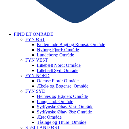
FIND ET OMRÅDE
FYN ØST
Kerteminde Bugt og Romsø: Område
Nyborg Fjord: Område
Lundeborg: Område
FYN VEST
Lillebælt Nord: Område
Lillebælt Syd: Område
FYN NORD
Odense Fjord: Område
Æbelø og Bogense: Område
FYN SYD
Helnæs og Bøjden: Område
Langeland: Område
Sydfynske Øhav Vest: Område
Sydfynske Øhav Øst: Område
Ærø: Område
Tåsinge og Thurø: Område
SJÆLLAND ØST