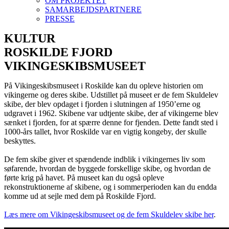
OM PROJEKTET
SAMARBEJDSPARTNERE
PRESSE
KULTUR
ROSKILDE FJORD
VIKINGESKIBSMUSEET
På Vikingeskibsmuseet i Roskilde kan du opleve historien om
vikingerne og deres skibe. Udstillet på museet er de fem Skuldelev
skibe, der blev opdaget i fjorden i slutningen af 1950’erne og
udgravet i 1962. Skibene var udtjente skibe, der af vikingerne blev
sænket i fjorden, for at spærre denne for fjenden. Dette fandt sted i
1000-års tallet, hvor Roskilde var en vigtig kongeby, der skulle
beskyttes.
De fem skibe giver et spændende indblik i vikingernes liv som
søfarende, hvordan de byggede forskellige skibe, og hvordan de
førte krig på havet. På museet kan du også opleve
rekonstruktionerne af skibene, og i sommerperioden kan du endda
komme ud at sejle med dem på Roskilde Fjord.
Læs mere om Vikingeskibsmuseet og de fem Skuldelev skibe her
.