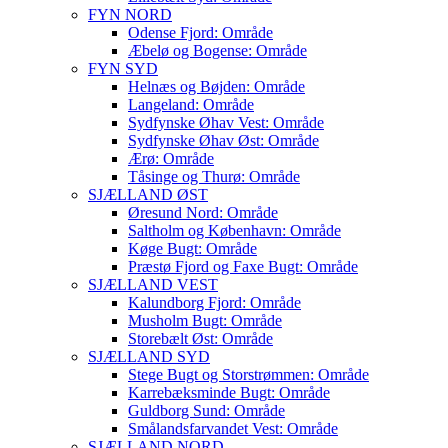
FYN NORD
Odense Fjord: Område
Æbelø og Bogense: Område
FYN SYD
Helnæs og Bøjden: Område
Langeland: Område
Sydfynske Øhav Vest: Område
Sydfynske Øhav Øst: Område
Ærø: Område
Tåsinge og Thurø: Område
SJÆLLAND ØST
Øresund Nord: Område
Saltholm og København: Område
Køge Bugt: Område
Præstø Fjord og Faxe Bugt: Område
SJÆLLAND VEST
Kalundborg Fjord: Område
Musholm Bugt: Område
Storebælt Øst: Område
SJÆLLAND SYD
Stege Bugt og Storstrømmen: Område
Karrebæksminde Bugt: Område
Guldborg Sund: Område
Smålandsfarvandet Vest: Område
SJÆLLAND NORD