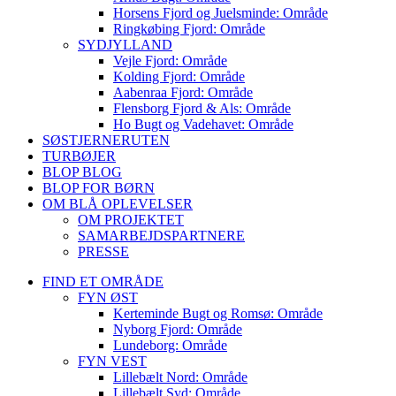
Horsens Fjord og Juelsminde: Område
Ringkøbing Fjord: Område
SYDJYLLAND
Vejle Fjord: Område
Kolding Fjord: Område
Aabenraa Fjord: Område
Flensborg Fjord & Als: Område
Ho Bugt og Vadehavet: Område
SØSTJERNERUTEN
TURBØJER
BLOP BLOG
BLOP FOR BØRN
OM BLÅ OPLEVELSER
OM PROJEKTET
SAMARBEJDSPARTNERE
PRESSE
FIND ET OMRÅDE
FYN ØST
Kerteminde Bugt og Romsø: Område
Nyborg Fjord: Område
Lundeborg: Område
FYN VEST
Lillebælt Nord: Område
Lillebælt Syd: Område