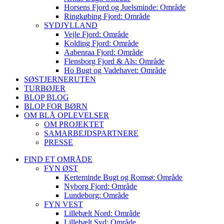
Horsens Fjord og Juelsminde: Område
Ringkøbing Fjord: Område
SYDJYLLAND
Vejle Fjord: Område
Kolding Fjord: Område
Aabenraa Fjord: Område
Flensborg Fjord & Als: Område
Ho Bugt og Vadehavet: Område
SØSTJERNERUTEN
TURBØJER
BLOP BLOG
BLOP FOR BØRN
OM BLÅ OPLEVELSER
OM PROJEKTET
SAMARBEJDSPARTNERE
PRESSE
FIND ET OMRÅDE
FYN ØST
Kerteminde Bugt og Romsø: Område
Nyborg Fjord: Område
Lundeborg: Område
FYN VEST
Lillebælt Nord: Område
Lillebælt Syd: Område