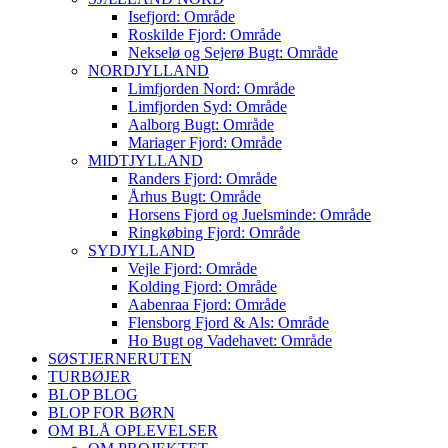
Isefjord: Område
Roskilde Fjord: Område
Nekselø og Sejerø Bugt: Område
NORDJYLLAND
Limfjorden Nord: Område
Limfjorden Syd: Område
Aalborg Bugt: Område
Mariager Fjord: Område
MIDTJYLLAND
Randers Fjord: Område
Århus Bugt: Område
Horsens Fjord og Juelsminde: Område
Ringkøbing Fjord: Område
SYDJYLLAND
Vejle Fjord: Område
Kolding Fjord: Område
Aabenraa Fjord: Område
Flensborg Fjord & Als: Område
Ho Bugt og Vadehavet: Område
SØSTJERNERUTEN
TURBØJER
BLOP BLOG
BLOP FOR BØRN
OM BLÅ OPLEVELSER