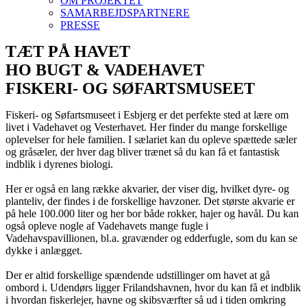
OM PROJEKTET
SAMARBEJDSPARTNERE
PRESSE
TÆT PÅ HAVET
HO BUGT & VADEHAVET
FISKERI- OG SØFARTSMUSEET
Fiskeri- og Søfartsmuseet i Esbjerg er det perfekte sted at lære om
livet i Vadehavet og Vesterhavet. Her finder du mange forskellige
oplevelser for hele familien. I sælariet kan du opleve spættede sæler
og gråsæler, der hver dag bliver trænet så du kan få et fantastisk
indblik i dyrenes biologi.
Her er også en lang række akvarier, der viser dig, hvilket dyre- og
planteliv, der findes i de forskellige havzoner. Det største akvarie er
på hele 100.000 liter og her bor både rokker, hajer og havål. Du kan
også opleve nogle af Vadehavets mange fugle i
Vadehavspavillionen, bl.a. gravænder og edderfugle, som du kan se
dykke i anlægget.
Der er altid forskellige spændende udstillinger om havet at gå
ombord i. Udendørs ligger Frilandshavnen, hvor du kan få et indblik
i hvordan fiskerlejer, havne og skibsværfter så ud i tiden omkring