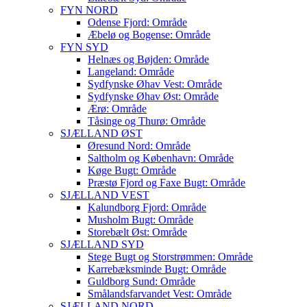
FYN NORD
Odense Fjord: Område
Æbelø og Bogense: Område
FYN SYD
Helnæs og Bøjden: Område
Langeland: Område
Sydfynske Øhav Vest: Område
Sydfynske Øhav Øst: Område
Ærø: Område
Tåsinge og Thurø: Område
SJÆLLAND ØST
Øresund Nord: Område
Saltholm og København: Område
Køge Bugt: Område
Præstø Fjord og Faxe Bugt: Område
SJÆLLAND VEST
Kalundborg Fjord: Område
Musholm Bugt: Område
Storebælt Øst: Område
SJÆLLAND SYD
Stege Bugt og Storstrømmen: Område
Karrebæksminde Bugt: Område
Guldborg Sund: Område
Smålandsfarvandet Vest: Område
SJÆLLAND NORD