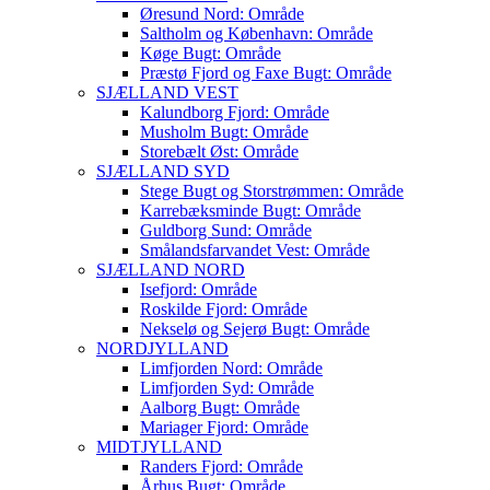
Øresund Nord: Område
Saltholm og København: Område
Køge Bugt: Område
Præstø Fjord og Faxe Bugt: Område
SJÆLLAND VEST
Kalundborg Fjord: Område
Musholm Bugt: Område
Storebælt Øst: Område
SJÆLLAND SYD
Stege Bugt og Storstrømmen: Område
Karrebæksminde Bugt: Område
Guldborg Sund: Område
Smålandsfarvandet Vest: Område
SJÆLLAND NORD
Isefjord: Område
Roskilde Fjord: Område
Nekselø og Sejerø Bugt: Område
NORDJYLLAND
Limfjorden Nord: Område
Limfjorden Syd: Område
Aalborg Bugt: Område
Mariager Fjord: Område
MIDTJYLLAND
Randers Fjord: Område
Århus Bugt: Område