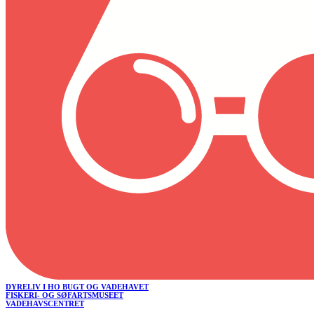
DYRELIV I HO BUGT OG VADEHAVET
FISKERI- OG SØFARTSMUSEET
VADEHAVSCENTRET