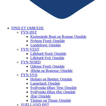
FIND ET OMRÅDE
FYN ØST
Kerteminde Bugt og Romsø: Område
Nyborg Fjord: Område
Lundeborg: Område
FYN VEST
Lillebælt Nord: Område
Lillebælt Syd: Område
FYN NORD
Odense Fjord: Område
Æbelø og Bogense: Område
FYN SYD
Helnæs og Bøjden: Område
Langeland: Område
Sydfynske Øhav Vest: Område
Sydfynske Øhav Øst: Område
Ærø: Område
Tåsinge og Thurø: Område
SJÆLLAND ØST