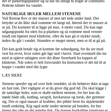
der er parkeringspladser og så har du udsigt til nogle af Danmarks
flotteste klinter fra vandet.
NATURLIGE HULER MELLEM STENENE
Ved Reersø Rev er der masser af sten tæt inde under land. Det
betyder at du ikke skal svømme ret langt ud, førend der er masser at
se på. Du kommer til at ligge på max. 4 meter vand. Du kan tage
udgangspunkt fra stien fra p-pladsen og så svømme mod venstre
rundt om hjørnet mod klinterne, eller du kan gå et stykke rundt,
inden du går i vandet. Stranden er meget stenet, men er til at gå på.
Det kan godt betale sig at komme før solnedgang, for du ser mod
vest fra revet, hvor solen går lige ned i havet. Start eventuelt din tur
med at opleve udsigten over det åbne Storebælt fra toppen af
klinterne. Når solen er helt forsvundet fra horisonten er det tid til at
hoppe i vandet med din lygte.
LÆS MERE
Stenene spreder sig ud over hele området, så du behøver ikke at tage
en fast rute. Det vigtigste er at du giver dig god tid. Du skal kigge i
de naturlige huler, som er skabt mellem stenene, for her kan du
møde både ulk, kutling, savgylt, havkarusse og torsk, der gemmer
sig. Der er også masser af krabber, der pibler frem fra skjulesteder
rundt omkring. Kig også nede under stenene på bunden, for her
ligger der ofte en del mindre fisk. De mange forskellige tangtyper er