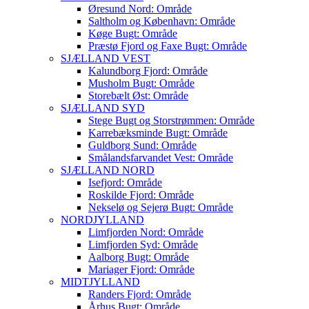
Øresund Nord: Område
Saltholm og København: Område
Køge Bugt: Område
Præstø Fjord og Faxe Bugt: Område
SJÆLLAND VEST
Kalundborg Fjord: Område
Musholm Bugt: Område
Storebælt Øst: Område
SJÆLLAND SYD
Stege Bugt og Storstrømmen: Område
Karrebæksminde Bugt: Område
Guldborg Sund: Område
Smålandsfarvandet Vest: Område
SJÆLLAND NORD
Isefjord: Område
Roskilde Fjord: Område
Nekselø og Sejerø Bugt: Område
NORDJYLLAND
Limfjorden Nord: Område
Limfjorden Syd: Område
Aalborg Bugt: Område
Mariager Fjord: Område
MIDTJYLLAND
Randers Fjord: Område
Århus Bugt: Område