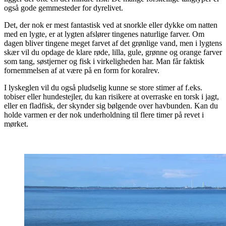
også gode gemmesteder for dyrelivet.
Det, der nok er mest fantastisk ved at snorkle eller dykke om natten
med en lygte, er at lygten afslører tingenes naturlige farver. Om
dagen bliver tingene meget farvet af det grønlige vand, men i lygtens
skær vil du opdage de klare røde, lilla, gule, grønne og orange farver
som tang, søstjerner og fisk i virkeligheden har. Man får faktisk
fornemmelsen af at være på en form for koralrev.
I lyskeglen vil du også pludselig kunne se store stimer af f.eks.
tobiser eller hundestejler, du kan risikere at overraske en torsk i jagt,
eller en fladfisk, der skynder sig bølgende over havbunden. Kan du
holde varmen er der nok underholdning til flere timer på revet i
mørket.