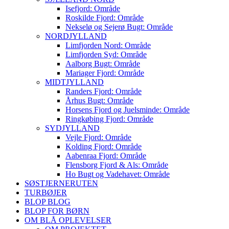
Isefjord: Område
Roskilde Fjord: Område
Nekselø og Sejerø Bugt: Område
NORDJYLLAND
Limfjorden Nord: Område
Limfjorden Syd: Område
Aalborg Bugt: Område
Mariager Fjord: Område
MIDTJYLLAND
Randers Fjord: Område
Århus Bugt: Område
Horsens Fjord og Juelsminde: Område
Ringkøbing Fjord: Område
SYDJYLLAND
Vejle Fjord: Område
Kolding Fjord: Område
Aabenraa Fjord: Område
Flensborg Fjord & Als: Område
Ho Bugt og Vadehavet: Område
SØSTJERNERUTEN
TURBØJER
BLOP BLOG
BLOP FOR BØRN
OM BLÅ OPLEVELSER