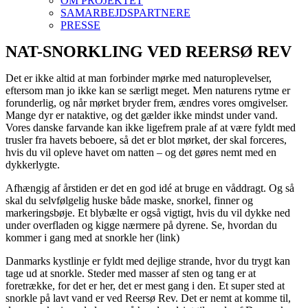
OM PROJEKTET
SAMARBEJDSPARTNERE
PRESSE
NAT-SNORKLING VED REERSØ REV
Det er ikke altid at man forbinder mørke med naturoplevelser,
eftersom man jo ikke kan se særligt meget. Men naturens rytme er
forunderlig, og når mørket bryder frem, ændres vores omgivelser.
Mange dyr er nataktive, og det gælder ikke mindst under vand.
Vores danske farvande kan ikke ligefrem prale af at være fyldt med
trusler fra havets beboere, så det er blot mørket, der skal forceres,
hvis du vil opleve havet om natten – og det gøres nemt med en
dykkerlygte.
Afhængig af årstiden er det en god idé at bruge en våddragt. Og så
skal du selvfølgelig huske både maske, snorkel, finner og
markeringsbøje. Et blybælte er også vigtigt, hvis du vil dykke ned
under overfladen og kigge nærmere på dyrene. Se, hvordan du
kommer i gang med at snorkle her (link)
Danmarks kystlinje er fyldt med dejlige strande, hvor du trygt kan
tage ud at snorkle. Steder med masser af sten og tang er at
foretrække, for det er her, det er mest gang i den. Et super sted at
snorkle på lavt vand er ved Reersø Rev. Det er nemt at komme til,