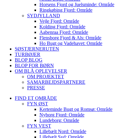
Horsens Fjord og Juelsminde: Område
Ringkøbing Fjord: Område
SYDJYLLAND
Vejle Fjord: Område
Kolding Fjord: Område
Aabenraa Fjord: Område
Flensborg Fjord & Als: Område
Ho Bugt og Vadehavet: Område
SØSTJERNERUTEN
TURBØJER
BLOP BLOG
BLOP FOR BØRN
OM BLÅ OPLEVELSER
OM PROJEKTET
SAMARBEJDSPARTNERE
PRESSE
FIND ET OMRÅDE
FYN ØST
Kerteminde Bugt og Romsø: Område
Nyborg Fjord: Område
Lundeborg: Område
FYN VEST
Lillebælt Nord: Område
Lillebælt Syd: Område