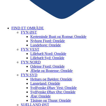
FIND ET OMRÅDE
FYN ØST
Kerteminde Bugt og Romsø: Område
Nyborg Fjord: Område
Lundeborg: Område
FYN VEST
Lillebælt Nord: Område
Lillebælt Syd: Område
FYN NORD
Odense Fjord: Område
Æbelø og Bogense: Område
FYN SYD
Helnæs og Bøjden: Område
Langeland: Område
Sydfynske Øhav Vest: Område
Sydfynske Øhav Øst: Område
Ærø: Område
Tåsinge og Thurø: Område
SJÆLLAND ØST