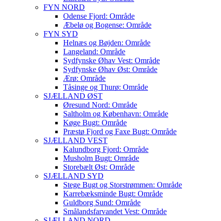
FYN NORD
Odense Fjord: Område
Æbelø og Bogense: Område
FYN SYD
Helnæs og Bøjden: Område
Langeland: Område
Sydfynske Øhav Vest: Område
Sydfynske Øhav Øst: Område
Ærø: Område
Tåsinge og Thurø: Område
SJÆLLAND ØST
Øresund Nord: Område
Saltholm og København: Område
Køge Bugt: Område
Præstø Fjord og Faxe Bugt: Område
SJÆLLAND VEST
Kalundborg Fjord: Område
Musholm Bugt: Område
Storebælt Øst: Område
SJÆLLAND SYD
Stege Bugt og Storstrømmen: Område
Karrebæksminde Bugt: Område
Guldborg Sund: Område
Smålandsfarvandet Vest: Område
SJÆLLAND NORD